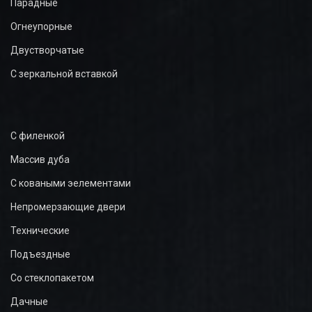
Парадные
Огнеупорные
Двустворчатые
С зеркальной вставкой
С филенкой
Массив дуба
С коваными эелементами
Непромерзающие двери
Технические
Подъездные
Со стеклопакетом
Дачные