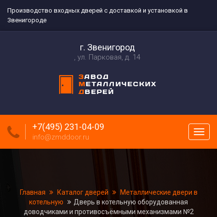
Производство входных дверей с доставкой и установкой в
Звенигороде
г. Звенигород
ул. Парковая, д. 14
+7(495) 231-04-09
Пока
info@zmddoor.ru
меню
Главная
Каталог дверей
Металлические двери в
котельную
Дверь в котельную оборудованная
доводчиками и противосъёмными механизмами №2