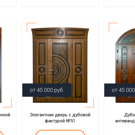
от
45 000
руб.
от
45 000
ённой
Элегантная дверь с дубовой
Дубо
фактурой №51
антиванд