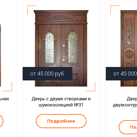
от
45 000
руб.
от
45 000
ьная
Дверь с двумя створками и
Двер
шумоизоляцией №31
двухконтур
Подробнее
По