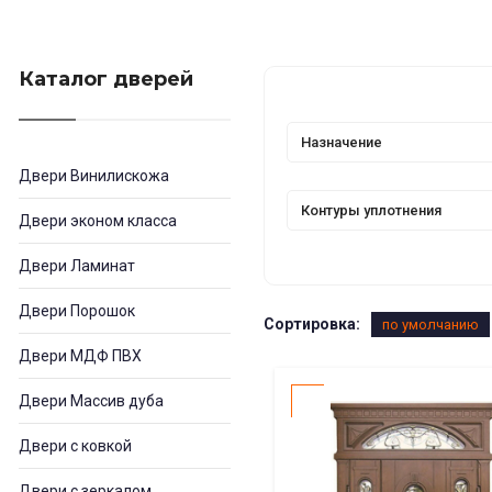
Каталог дверей
Назначение
Двери Винилискожа
Контуры уплотнения
Двери эконом класса
Двери Ламинат
Двери Порошок
Сортировка:
по умолчанию
Двери МДФ ПВХ
Двери Массив дуба
Двери с ковкой
Двери с зеркалом