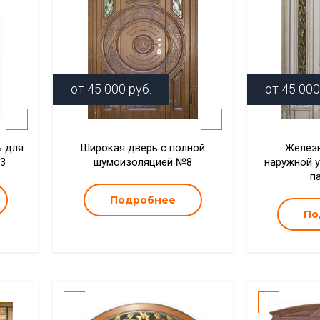
от
45 000
руб.
от
45 000
ь для
Широкая дверь с полной
Железн
№3
шумоизоляцией №8
наружной 
п
Подробнее
По