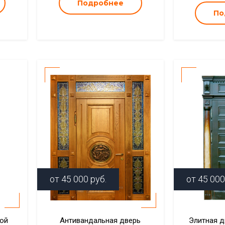
Подробнее
По
от
45 000
руб.
от
45 000
кой
Антивандальная дверь
Элитная д