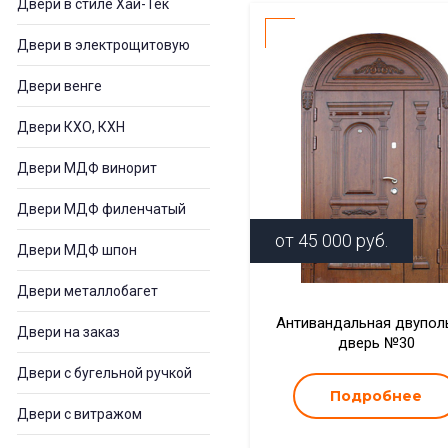
Двери в стиле Хай-Тек
Двери в электрощитовую
Двери венге
Двери КХО, КХН
Двери МДФ винорит
Двери МДФ филенчатый
от
45 000
руб.
Двери МДФ шпон
Двери металлобагет
Антивандальная двупол
Двери на заказ
дверь №30
Двери с бугельной ручкой
Подробнее
Двери с витражом