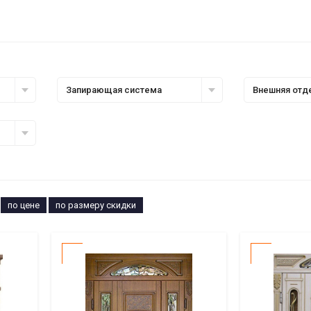
Запирающая система
Внешняя отд
по цене
по размеру скидки