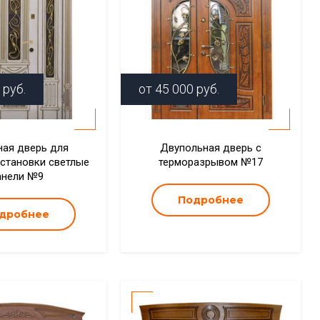
руб.
от
45 000
руб.
ая дверь для
Двупольная дверь с
установки светлые
терморазрывом №17
анели №9
Подробнее
дробнее