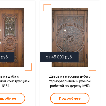
руб.
от
45 000
руб.
ь из дуба с
Дверь из массива дуба с
ной конструкцией
терморазрывом и ручной
№54
работой по дереву №53
дробнее
Подробнее