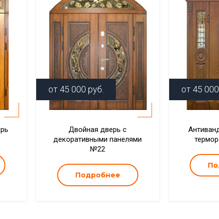
от
45 000
руб.
от
45 000
ерь
Двойная дверь с
Антиванд
декоративными панелями
термо
№22
По
Подробнее