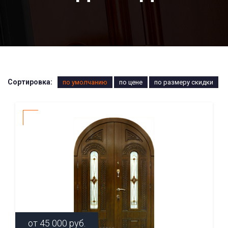
Сортировка:
по умолчанию
по цене
по размеру скидки
от
45 000
руб.