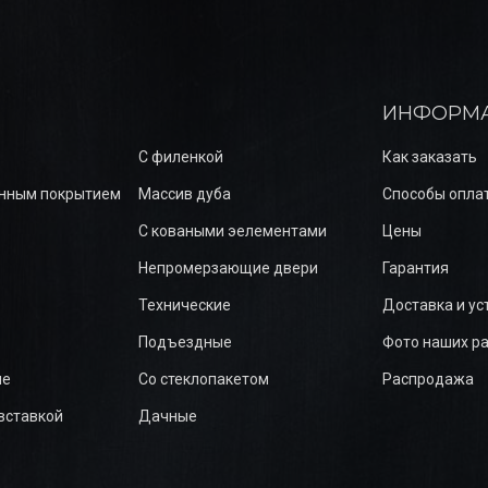
ИНФОРМ
С филенкой
Как заказать
нным покрытием
Массив дуба
Способы опла
С коваными эелементами
Цены
Непромерзающие двери
Гарантия
Технические
Доставка и ус
Подъездные
Фото наших р
ые
Со стеклопакетом
Распродажа
вставкой
Дачные