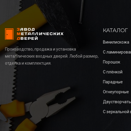
КАТАЛОГ
Винилискожа
Производство, продажа и установка
С ламинирова
металлических входных дверей. Любой размер,
Порошок
отделка и комплектция.
С плёнкой
Парадные
Огнеупорные
Двустворчат
С зеркальной 