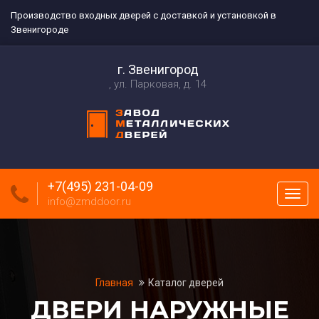
Производство входных дверей с доставкой и установкой в
Звенигороде
г. Звенигород
ул. Парковая, д. 14
+7(495) 231-04-09
Пока
info@zmddoor.ru
меню
Главная
Каталог дверей
ДВЕРИ НАРУЖНЫЕ