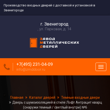
Производство входных дверей с доставкой и установкой в
Звенигороде
г. Звенигород
ул. Парковая, д. 14
+7(495) 231-04-09
Пока
info@zmddoor.ru
меню
Главная
Каталог дверей
Темные входные двери
Дверь с шумоизоляцией в стиле Лофт Антрацит кварц
(снаружи темный / светлый внутри) №6