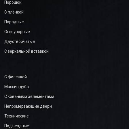
Порошок
С плёнкой
Парадные
Огнеупорные
Двустворчатые
С зеркальной вставкой
С филенкой
Массив дуба
С коваными эелементами
Непромерзающие двери
Технические
Подъездные